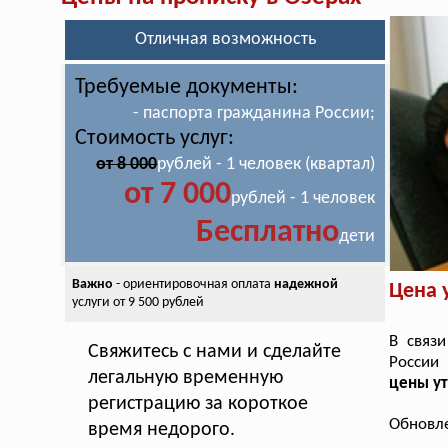
Отличная возможность
Требуемые документы:
- паспорта гражданина России;
Стоимость услуг:
от 8 000
рублей - 1 человек (квартал)
от 7 000
рублей - 1 человек
Бесплатно
дети
Важно
- ориентировочная оплата
надежной
Цена 
услуги от 9 500 рублей
В связ
Свяжитесь с нами и сделайте
России
легальную временную
цены у
регистрацию за короткое
Обновле
время недорого.