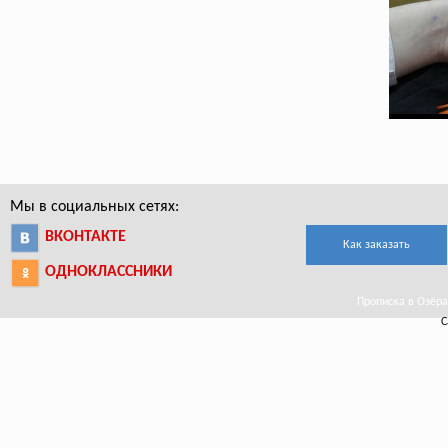
Мы в социальных сетях:
ВКОНТАКТЕ
Как заказать
ОДНОКЛАССНИКИ
Прописка в Озёрах
С