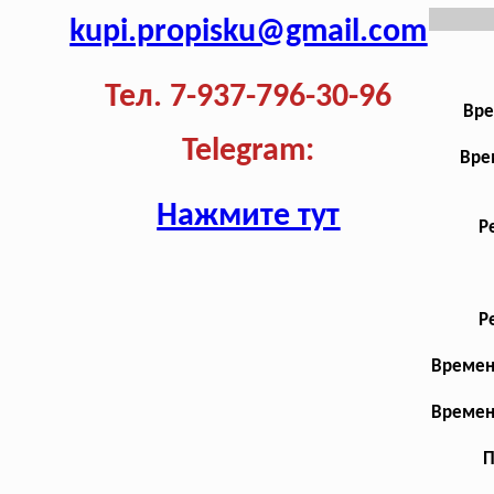
kupi.propisku@gmail.com
Тел. 7-937-796-30-96
Вре
Telegram:
Вре
Нажмите тут
Р
Р
Времен
Времен
П