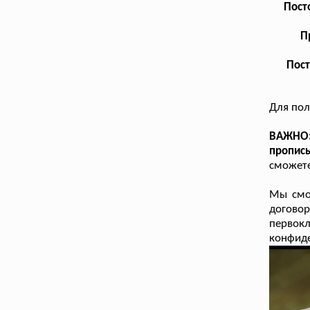
Пост
П
Пост
Для пол
ВАЖНО: 
пропис
сможете
Мы смо
догово
перво
конфиде