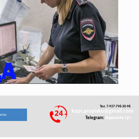
Тел. 7-937-796-30-96
kupi.propisku@gmail.com
акты
Telegram:
Нажмите тут