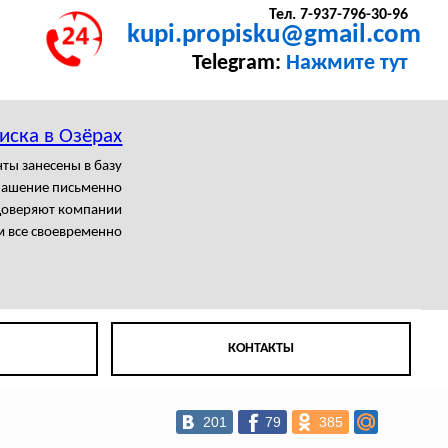
Тел. 7-937-796-30-96
kupi.propisku@gmail.com
Telegram:
Нажмите тут
иска в Озёрах
ты занесены в базу
лашение письменно
доверяют компании
 все своевременно
КОНТАКТЫ
201
79
385